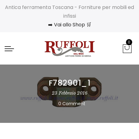
Antica ferramenta Toscana - Forniture per mobili ed
infissi
➡️ Vai allo Shop 🛒
0
F782901_1
23 Febbraio 2016
0 Comment