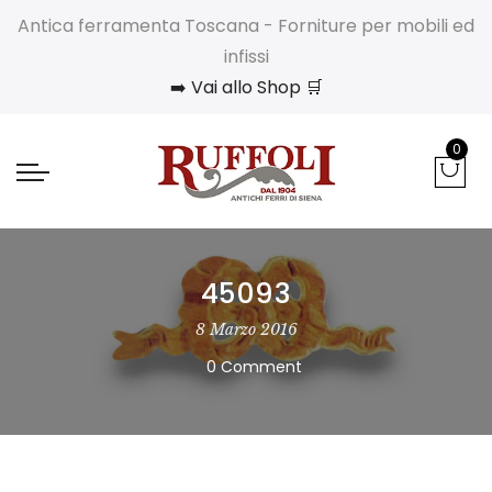
Antica ferramenta Toscana - Forniture per mobili ed
infissi
➡️ Vai allo Shop 🛒
0
45093
8 Marzo 2016
0 Comment