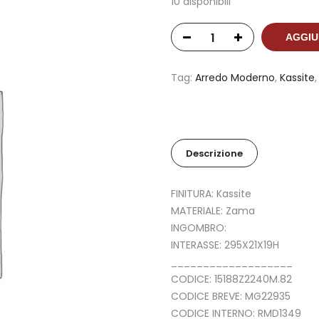
10 disponibili
AGGIU
Tag:
Arredo Moderno
,
Kassite
Descrizione
FINITURA: Kassite
MATERIALE: Zama
INGOMBRO:
INTERASSE: 295X21X19H
___________________
CODICE: 15188Z2240M.82
CODICE BREVE: MG22935
CODICE INTERNO: RMD1349