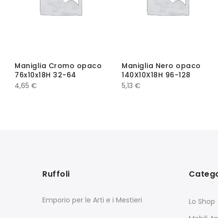
Maniglia Cromo opaco
Maniglia Nero opaco
76x10x18H 32-64
140X10X18H 96-128
4,65
€
5,13
€
Ruffoli
Catego
Emporio per le Arti e i Mestieri
Lo Shop