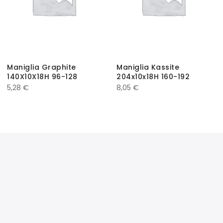
Maniglia Graphite
Maniglia Kassite
140X10X18H 96-128
204x10x18H 160-192
5,28
€
8,05
€