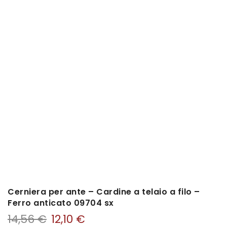
Cerniera per ante – Cardine a telaio a filo –
Ferro anticato 09704 sx
14,56
€
12,10
€