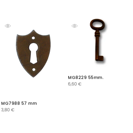
MG8229 55mm.
6,60
€
MG7988 57 mm
3,80
€