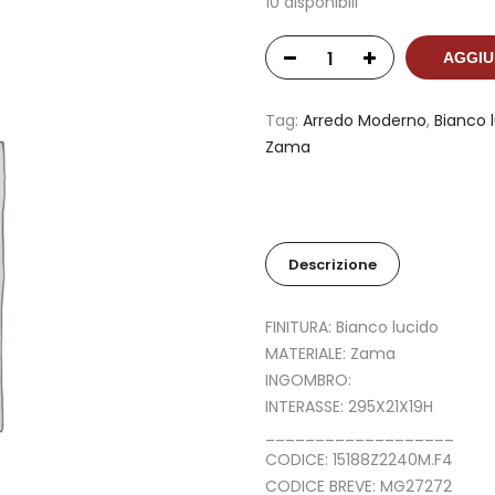
10 disponibili
AGGIU
Tag:
Arredo Moderno
,
Bianco 
Zama
Descrizione
FINITURA: Bianco lucido
MATERIALE: Zama
INGOMBRO:
INTERASSE: 295X21X19H
___________________
CODICE: 15188Z2240M.F4
CODICE BREVE: MG27272