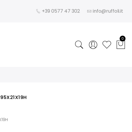
+39 0577 47 302
info@ruffoli.it
0
 295X21X19H
X19H