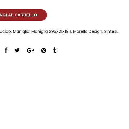
NGI AL CARRELLO
lucido
,
Maniglia
,
Maniglia 295X21X19H
,
Marella Design
,
Sintesi
,