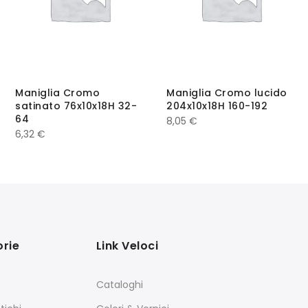
Maniglia Cromo
Maniglia Cromo lucido
satinato 76x10x18H 32-
204x10x18H 160-192
64
8,05
€
6,32
€
rie
Link Veloci
Cataloghi