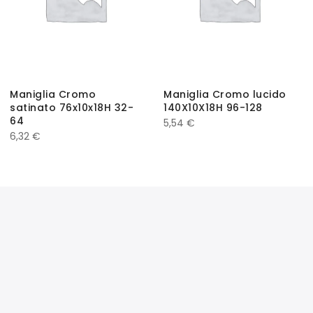
Maniglia Cromo
Maniglia Cromo lucido
satinato 76x10x18H 32-
140X10X18H 96-128
64
5,54
€
6,32
€