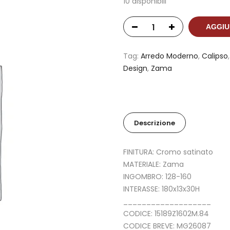
10 disponibili
AGGIU
Tag:
Arredo Moderno
,
Calipso
Design
,
Zama
Descrizione
FINITURA: Cromo satinato
MATERIALE: Zama
INGOMBRO: 128-160
INTERASSE: 180x13x30H
___________________
CODICE: 15189Z1602M.84
CODICE BREVE: MG26087