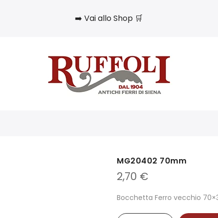
➡️ Vai allo Shop 🛒
MG20402 70mm
2,70
€
Bocchetta Ferro vecchio 70×