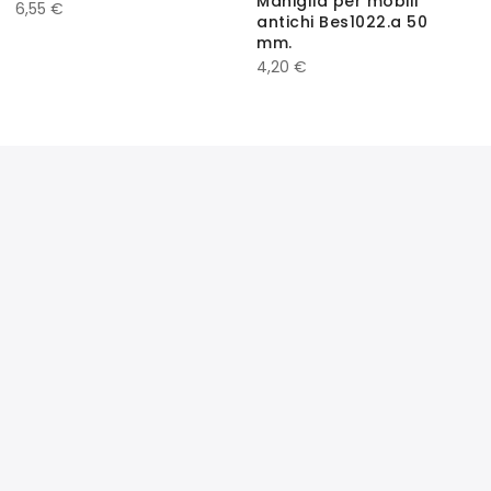
Maniglia per mobili
6,55
€
antichi Bes1022.a 50
mm.
4,20
€