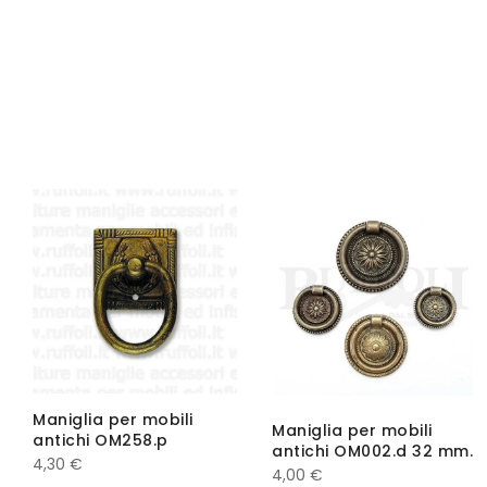
Maniglia per mobili
Maniglia per mobili
antichi OM258.p
antichi OM002.d 32 mm.
4,30
€
4,00
€