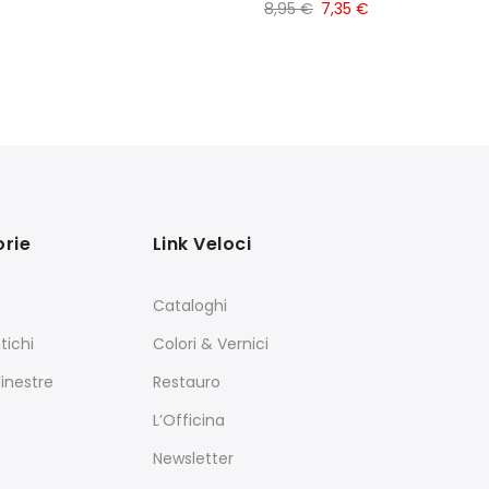
8,95
€
7,35
€
rie
Link Veloci
Cataloghi
tichi
Colori & Vernici
Finestre
Restauro
L’Officina
Newsletter