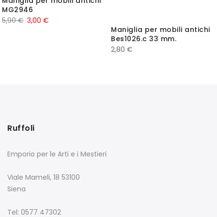
Maniglia per mobili antichi
MG2946
5,90
€
3,00
€
Maniglia per mobili antichi
Bes1026.c 33 mm.
2,80
€
Ruffoli
Emporio per le Arti e i Mestieri
Viale Mameli, 18 53100
Siena
Tel: 0577 47302