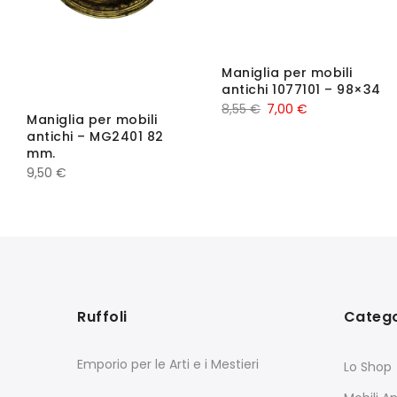
Maniglia per mobili
antichi 1077101 – 98×34
8,55
€
7,00
€
Maniglia per mobili
antichi – MG2401 82
mm.
9,50
€
Ruffoli
Catego
Emporio per le Arti e i Mestieri
Lo Shop