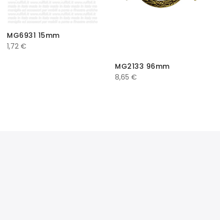
MG6931 15mm
1,72
€
MG2133 96mm
8,65
€