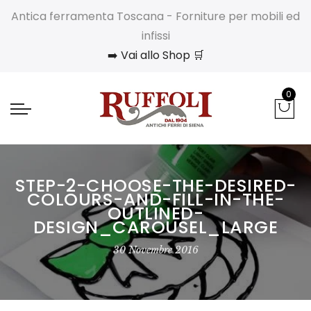
Antica ferramenta Toscana - Forniture per mobili ed
infissi
➡️ Vai allo Shop 🛒
0
STEP-2-CHOOSE-THE-DESIRED-
COLOURS-AND-FILL-IN-THE-
OUTLINED-
DESIGN_CAROUSEL_LARGE
30 Novembre 2016