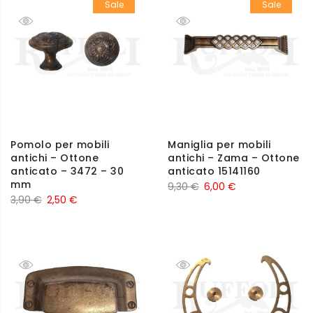
Sale
Sale
Pomolo per mobili
Maniglia per mobili
antichi – Ottone
antichi – Zama – Ottone
anticato – 3472 – 30
anticato 15141160
mm
9,30
€
6,00
€
3,90
€
2,50
€