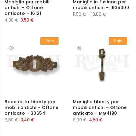
Maniglia per mobili
Maniglia in fusione per
antichi – Ottone
mobili antichi – 1635000
anticato – 16121
11,50
€
–
13,00
€
4,30
€
3,50
€
Sale
Sale
Bocchetta Liberty per
Maniglia Liberty per
mobili antichi – Ottone
mobili antichi – Ottone
anticato – 30654
anticato – MG4190
6,80
€
3,40
€
8,90
€
4,50
€