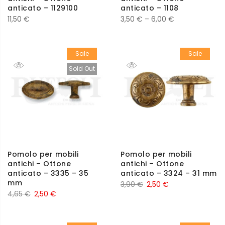
anticato – 1129100
anticato – 1108
11,50
€
3,50
€
–
6,00
€
Sale
Sale
Sold Out
Pomolo per mobili
Pomolo per mobili
antichi – Ottone
antichi – Ottone
anticato – 3335 – 35
anticato – 3324 – 31 mm
mm
3,90
€
2,50
€
4,65
€
2,50
€