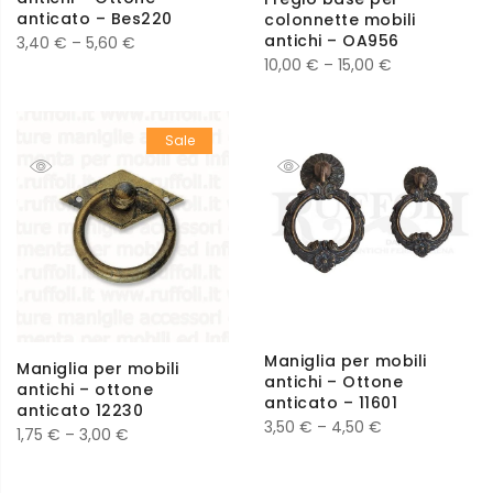
anticato – Bes220
colonnette mobili
antichi – OA956
3,40
€
–
5,60
€
10,00
€
–
15,00
€
Sale
Maniglia per mobili
Maniglia per mobili
antichi – Ottone
antichi – ottone
anticato – 11601
anticato 12230
3,50
€
–
4,50
€
1,75
€
–
3,00
€