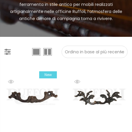
ferramenta in stile antico per mobili realizzati
artigianalmente nelle officine Ruffoli, l’atmosfera delle
antiche dimore di campagna torna a rivivere.
Sale
New