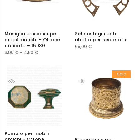
Maniglia a nicchia per
Set sostegni anta
mobili antichi – Ottone
ribalta per secretaire
anticato – 15030
65,00
€
3,90
€
–
4,50
€
Sale
Pomolo per mobili
antichi – Ottone
Fregio base per