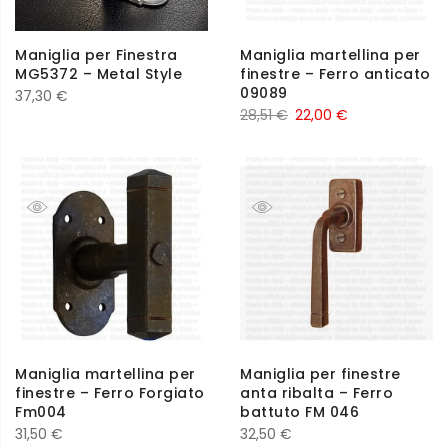
Maniglia per Finestra
Maniglia martellina per
MG5372 – Metal Style
finestre – Ferro anticato
09089
37,30
€
28,51
€
22,00
€
Maniglia martellina per
Maniglia per finestre
finestre – Ferro Forgiato
anta ribalta – Ferro
Fm004
battuto FM 046
31,50
€
32,50
€