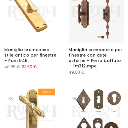
Maniglia cremonese
Maniglia cremonese per
stile antico per finestre
finestre con aste
– Pam 546
esterne – Ferro battuto
– Fm312.mpe
40,85
€
33,50
€
49,00
€
Sale