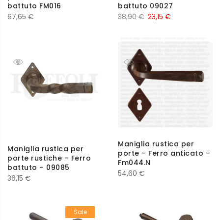
battuto FM016
battuto 09027
67,65
€
38,90
€
23,15
€
Maniglia rustica per
Maniglia rustica per
porte – Ferro anticato –
porte rustiche – Ferro
Fm044.N
battuto – 09085
54,60
€
36,15
€
Sale