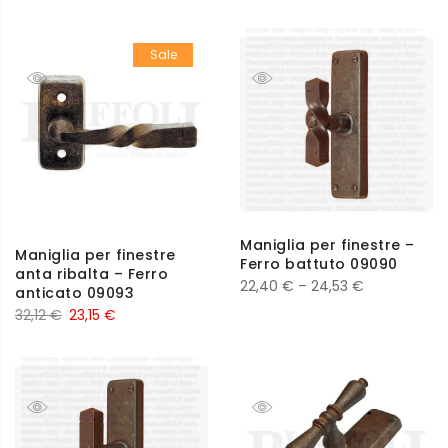
Sale
Maniglia per finestre –
Maniglia per finestre
Ferro battuto 09090
anta ribalta – Ferro
22,40
€
–
24,53
€
anticato 09093
32,12
€
23,15
€