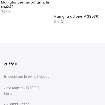
Maniglia per mobili antichi
OM249
7,25
€
Maniglia ottone MG2530
6,16
€
Ruffoli
Emporio per le Arti e i Mestieri
Viale Mameli, 18 53100
Siena
Tel: 0577 47302