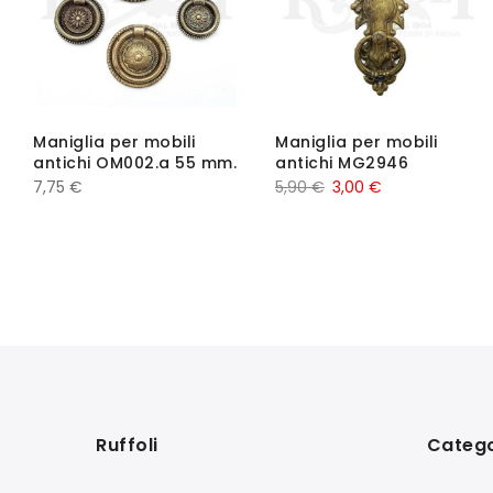
Maniglia per mobili
Maniglia per mobili
antichi OM002.a 55 mm.
antichi MG2946
7,75
€
5,90
€
3,00
€
Ruffoli
Catego