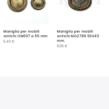
Maniglia per mobili
Maniglia per mobili
antichi OM007.a 55 mm
antichi MG2786 50X43
mm.
5,40
€
6,55
€