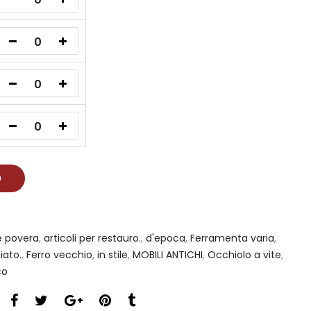
O
e povera
,
articoli per restauro.
,
d'epoca
,
Ferramenta varia
,
iato.
,
Ferro vecchio
,
in stile
,
MOBILI ANTICHI
,
Occhiolo a vite
,
co