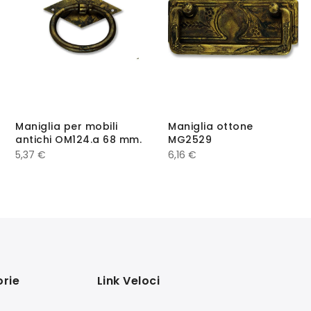
Maniglia per mobili
Maniglia ottone
antichi OM124.a 68 mm.
MG2529
5,37
€
6,16
€
rie
Link Veloci