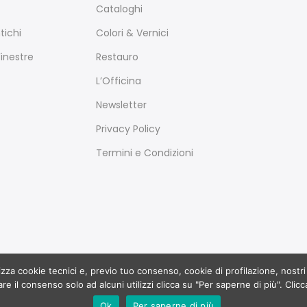
Cataloghi
tichi
Colori & Vernici
Finestre
Restauro
L’Officina
Newsletter
Privacy Policy
Termini e Condizioni
izza cookie tecnici e, previo tuo consenso, cookie di profilazione, nostri 
e il consenso solo ad alcuni utilizzi clicca su "Per saperne di più". Clicca
Copyright 2017
Ruffoli
all rights reserved. Powered by
Dinamo
Ok
Per saperne di più