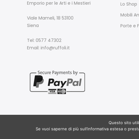
Emporio per le Arti e i Mestieri
Lo Shop
Mobili An
Viale Mameli, 18 53100
Siena
Porte e 
Tel: 0577 47302
Email: info@ruffoli.it
Questo sito util
Se vuoi saperne di più sull’informativa estesa o prestar