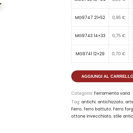
MG9747 21×52
0,95
€
MG9743 14×33
0,75
€
MG9741 12×29
0,70
€
AGGIUNGI AL CARRELL
Categoria:
Ferramenta varia
Tag:
antichi
,
antichizzato
,
art
Ferro
,
ferro battuto
,
Ferro forg
ottone invecchiato
,
stile anti