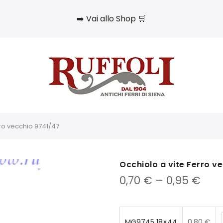
➡️ Vai allo Shop 🛒
rro vecchio 9741/47
Occhiolo a vite Ferro v
0,70
€
–
0,95
€
MG9745 18×44
0,80
€