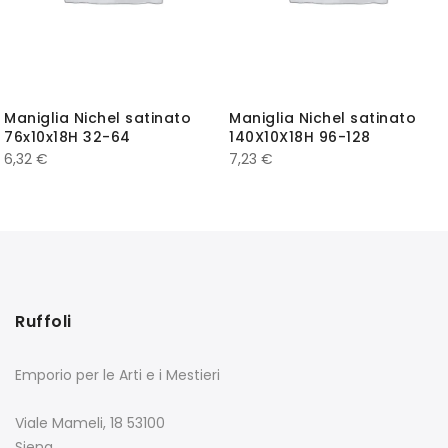
Maniglia Nichel satinato
Maniglia Nichel satinato
76x10x18H 32-64
140X10X18H 96-128
6,32
€
7,23
€
Ruffoli
Emporio per le Arti e i Mestieri
Viale Mameli, 18 53100
Siena