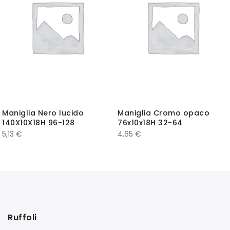
Maniglia Nero lucido
Maniglia Cromo opaco
140X10X18H 96-128
76x10x18H 32-64
5,13
€
4,65
€
Ruffoli