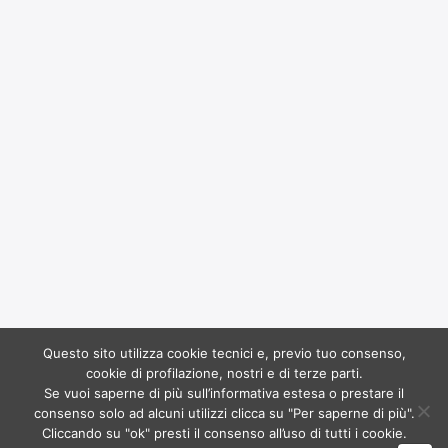
Questo sito utilizza cookie tecnici e, previo tuo consenso,
Copyright 2017
Ruffoli
all rights reserved. Powered by
cookie di profilazione, nostri e di terze parti.
Dinamo
Se vuoi saperne di più sull’informativa estesa o prestare il
consenso solo ad alcuni utilizzi clicca su "Per saperne di più".
Banca del Mezzogiorno MedioCredito Centrale S.p.A. | 25.000,00 | 30/06/2020 |
Cliccando su "ok" presti il consenso all’uso di tutti i cookie.
Garanzia diretta, Fondo di garanzia PMI, DL n.23 del 08/04/2020 (presente