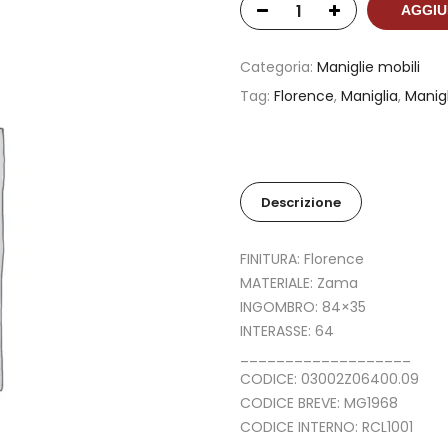
AGGIU
Categoria:
Maniglie mobili
Tag:
Florence
,
Maniglia
,
Manigl
Descrizione
FINITURA: Florence
MATERIALE: Zama
INGOMBRO: 84×35
INTERASSE: 64
___________________
CODICE: 03002Z06400.09
CODICE BREVE: MG1968
CODICE INTERNO: RCL1001