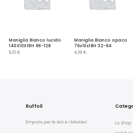
Maniglia Bianco lucido
Maniglia Bianco opaco
140X10X18H 96-128
76x10x18H 32-64
5,13
€
4,19
€
Ruffoli
Catego
Emporio per le Arti e i Mestieri
Lo Shop