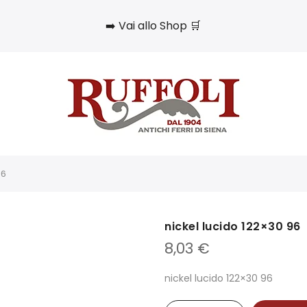
➡️ Vai allo Shop 🛒
96
nickel lucido 122×30 96
8,03
€
nickel lucido 122×30 96