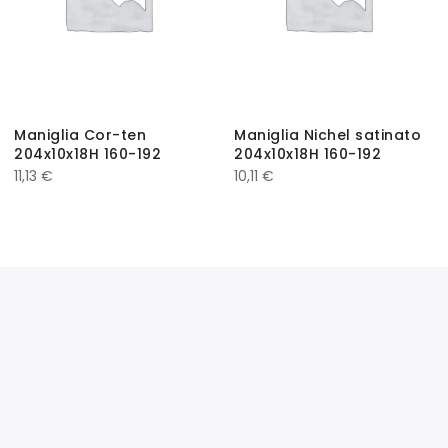
Maniglia Cor-ten
Maniglia Nichel satinato
204x10x18H 160-192
204x10x18H 160-192
11,13
€
10,11
€