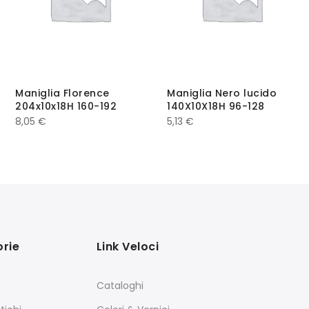
Maniglia Florence
Maniglia Nero lucido
204x10x18H 160-192
140X10X18H 96-128
8,05
€
5,13
€
rie
Link Veloci
Cataloghi