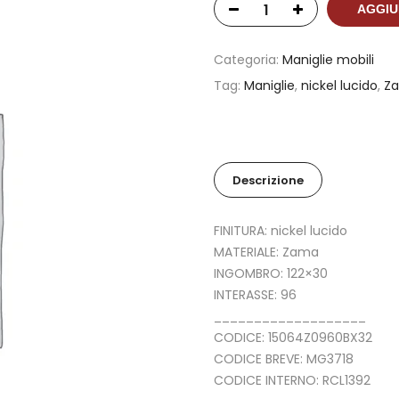
AGGIU
Categoria:
Maniglie mobili
Tag:
Maniglie
,
nickel lucido
,
Z
Descrizione
FINITURA: nickel lucido
MATERIALE: Zama
INGOMBRO: 122×30
INTERASSE: 96
___________________
CODICE: 15064Z0960BX32
CODICE BREVE: MG3718
CODICE INTERNO: RCL1392