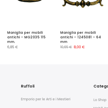
Maniglia per mobili
Maniglia per mobili
antichi – MG2035 115
antichi – 1245081 – 64
mm.
mm
6,85
€
10,65
€
8,00
€
Ruffoli
Catego
Emporio per le Arti e i Mestieri
Lo Shop