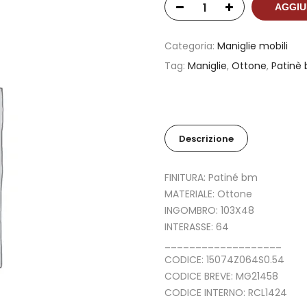
AGGIU
Categoria:
Maniglie mobili
Tag:
Maniglie
,
Ottone
,
Patinè
Descrizione
FINITURA: Patiné bm
MATERIALE: Ottone
INGOMBRO: 103X48
INTERASSE: 64
___________________
CODICE: 15074Z064S0.54
CODICE BREVE: MG21458
CODICE INTERNO: RCL1424