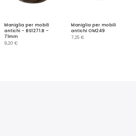
Maniglia per mobili
Maniglia per mobili
antichi – BS1271.B –
antichi OM249
71mm
7,25
€
9,20
€