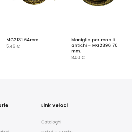
MG2131 64mm
Maniglia per mobili
antichi – MG2396 70
5,46
€
mm.
8,00
€
rie
Link Veloci
Cataloghi