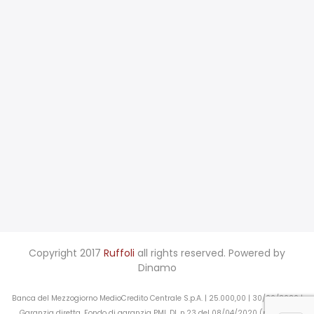
Copyright 2017
Ruffoli
all rights reserved. Powered by
Dinamo
Banca del Mezzogiorno MedioCredito Centrale S.p.A. | 25.000,00 | 30/06/2020 |
Garanzia diretta, Fondo di garanzia PMI, DL n.23 del 08/04/2020 (presente