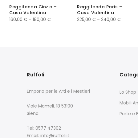
Reggitenda Cinzia –
Reggitenda Paris –
Casa Valentina
Casa Valentina
160,00
€
–
180,00
€
225,00
€
–
240,00
€
Ruffoli
Catego
Emporio per le Arti e i Mestieri
Lo Shop
Mobili An
Viale Mameli, 18 53100
Siena
Porte e 
Tel: 0577 47302
Email: info@ruffoli.it