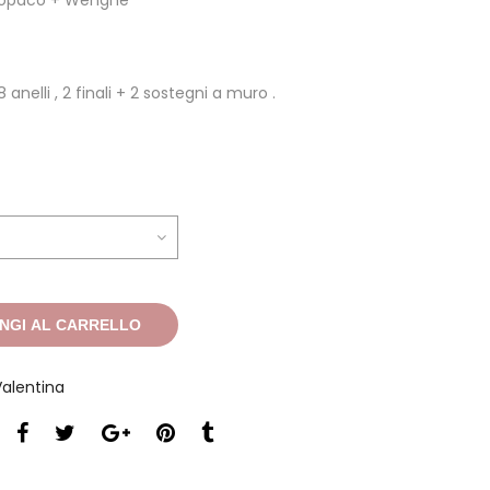
o opaco + Wenghe’
 anelli , 2 finali + 2 sostegni a muro .
NGI AL CARRELLO
alentina