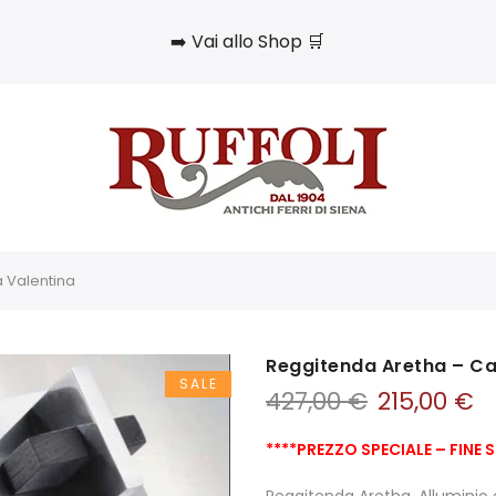
➡️ Vai allo Shop 🛒
 Valentina
Reggitenda Aretha – Ca
SALE
427,00
€
215,00
€
****PREZZO
SPECIALE – FINE 