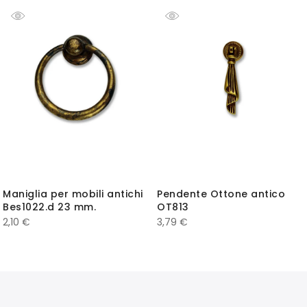
Maniglia per mobili antichi
Pendente Ottone antico
Bes1022.d 23 mm.
OT813
2,10
€
3,79
€