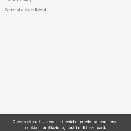
Termini e Condizioni
Questo sito utilizza cookie tecnici e, previo tuo consenso,
Copyright 2017
Ruffoli
all rights reserved. Powered by
cookie di profilazione, nostri e di terze parti.
Dinamo