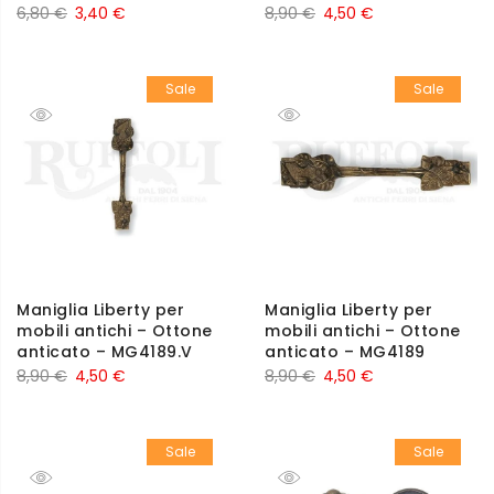
6,80
€
3,40
€
8,90
€
4,50
€
Sale
Sale
Maniglia Liberty per
Maniglia Liberty per
mobili antichi – Ottone
mobili antichi – Ottone
anticato – MG4189.V
anticato – MG4189
8,90
€
4,50
€
8,90
€
4,50
€
Sale
Sale