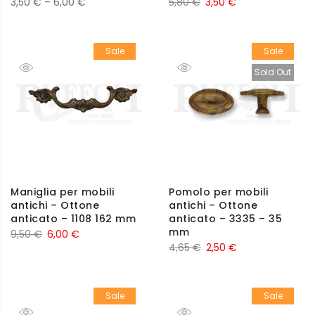
3,50
€
–
6,00
€
5,80
€
3,50
€
Sale
Sale
Sold Out
Maniglia per mobili
Pomolo per mobili
antichi – Ottone
antichi – Ottone
anticato – 1108 162 mm
anticato – 3335 – 35
mm
9,50
€
6,00
€
4,65
€
2,50
€
Sale
Sale