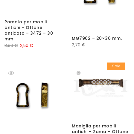
Pomolo per mobili
antichi – Ottone
anticato – 3472 – 30
MG7962 – 20×36 mm.
mm
2,70
€
3,90
€
2,50
€
Sale
Maniglia per mobili
antichi – Zama – Ottone