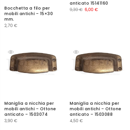
anticato 15141160
Bocchetta a filo per
9,30
€
6,00
€
mobili antichi – 15×30
mm.
2,70
€
Maniglia a nicchia per
Maniglia a nicchia per
mobili antichi – Ottone
mobili antichi – Ottone
anticato – 1503074
anticato – 1503088
3,90
€
4,50
€