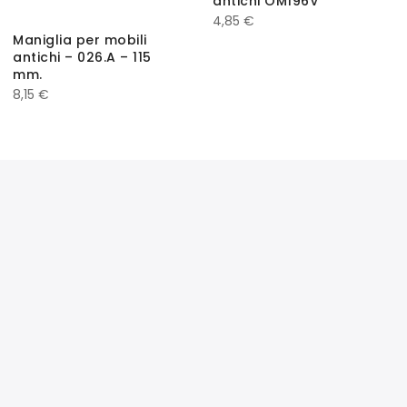
antichi OM196V
4,85
€
Maniglia per mobili
antichi – 026.A – 115
mm.
8,15
€