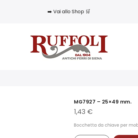
➡️ Vai allo Shop 🛒
MG7927 – 25×49 mm.
1,43
€
Bocchetta da chiave per mobil