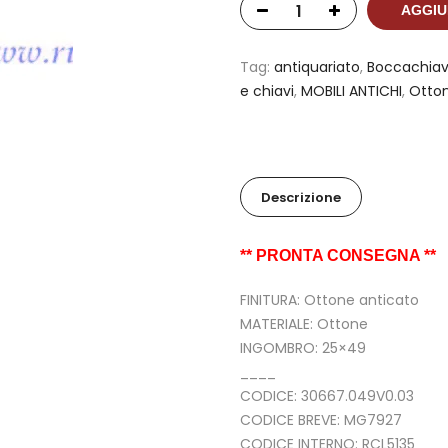
AGGIU
Tag:
antiquariato
,
Boccachia
e chiavi
,
MOBILI ANTICHI
,
Otto
Descrizione
** PRONTA CONSEGNA **
FINITURA: Ottone anticato
MATERIALE: Ottone
INGOMBRO: 25×49
____
CODICE: 30667.049V0.03
CODICE BREVE: MG7927
CODICE INTERNO: RCL5135