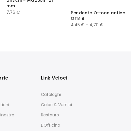
antichi – MG2059 121
mm.
7,76
€
Pendente Ottone antico
OT819
4,45
€
–
4,70
€
rie
Link Veloci
Cataloghi
tichi
Colori & Vernici
Finestre
Restauro
L’Officina