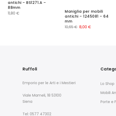
antichi – BS1271.A –
88mm
Maniglia per mobili
11,80
€
antichi – 1245081 – 64
mm
10,65
€
8,00
€
Ruffoli
Catego
Emporio per le Arti e i Mestieri
Lo Shop
Mobili An
Viale Mameli, 18 53100
Siena
Porte e 
Tel: 0577 47302