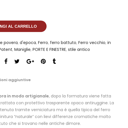
NGI AL CARRELLO
te povera
,
d'epoca
,
Ferro
,
ferro battuto
,
Ferro vecchio
,
in
 Patent
,
Maniglie
,
PORTE E FINESTRE
,
stile antico
ioni aggiuntive
ora in modo artigianale
, dopo la formatura viene fatta
rattata con protettivo trasparente opaco antiruggine. La
tenuta tramite verniciatura ma è quella tipica del ferro
 finitura “naturale” con lievi differenze cromatiche molto
attuto che si trovano nelle antiche dimore.