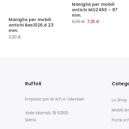
Maniglia per mobili
antichi MG2490 – 97
mm.
Maniglia per mobili
8,95
€
7,35
€
antichi Bes1026.d 23
mm.
2,20
€
Ruffoli
Catego
Emporio per le Arti e i Mestieri
Lo Shop
Mobili An
Viale Mameli, 18 53100
Siena
Porte e 