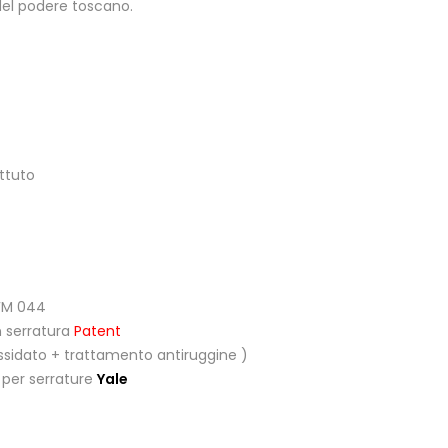
del podere toscano.
attuto
 FM 044
n serratura
Patent
 ossidato + trattamento antiruggine )
 per serrature
Yale