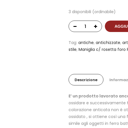
3 disponibili (ordinabile)
AGGIU
Tag:
antiche
,
antichizzate
,
ar
stile
,
Maniglia c/ rosetta foro
Descrizione
Informaz
E’ un prodotto lavorato anc
ossidare e successivamente t
colorazione anticata non è ot
ossidato , si ottiene così una
simile agli oggetti in ferro b