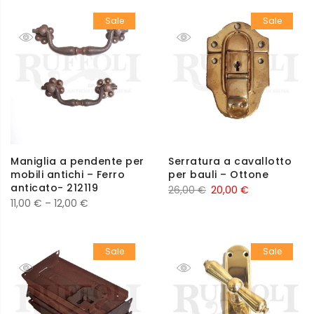
Sale
Sale
Maniglia a pendente per
Serratura a cavallotto
mobili antichi – Ferro
per bauli – Ottone
anticato- 212119
26,00
€
20,00
€
11,00
€
–
12,00
€
Sale
Sale