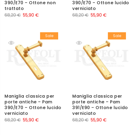
390/E70 – Ottone non
390/E70 – Ottone lucido
trattato
verniciato
68,20
€
55,90
€
68,20
€
55,90
€
Sale
Sale
Maniglia classica per
Maniglia classica per
porte antiche – Pam
porte antiche – Pam
390/E70 – Ottone lucido
391/E90 – Ottone lucido
verniciato
verniciato
68,20
€
55,90
€
68,20
€
55,90
€