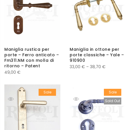
Maniglia rustica per
Maniglia in ottone per
porte – Ferro anticato –
porte classiche – Yale –
Fm311.NM con molla di
910900
ritorno – Patent
33,00
€
–
38,70
€
49,00
€
Sale
Sale
Sold Out