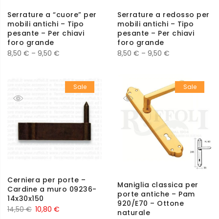
Serrature a “cuore” per
Serrature a redosso per
mobili antichi – Tipo
mobili antichi – Tipo
pesante – Per chiavi
pesante – Per chiavi
foro grande
foro grande
8,50
€
–
9,50
€
8,50
€
–
9,50
€
Sale
Sale
Cerniera per porte –
Maniglia classica per
Cardine a muro 09236-
porte antiche – Pam
14x30x150
920/E70 – Ottone
14,50
€
10,80
€
naturale