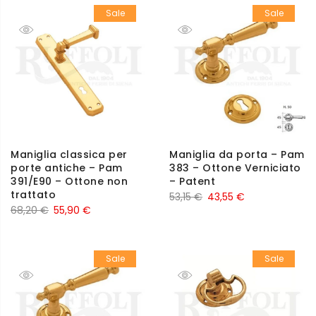
Sale
Sale
Maniglia classica per
Maniglia da porta – Pam
porte antiche – Pam
383 – Ottone Verniciato
391/E90 – Ottone non
– Patent
trattato
53,15
€
43,55
€
68,20
€
55,90
€
Sale
Sale