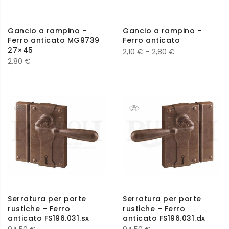
Gancio a rampino –
Gancio a rampino –
Ferro anticato MG9739
Ferro anticato
27×45
2,10
€
–
2,80
€
2,80
€
Serratura per porte
Serratura per porte
rustiche – Ferro
rustiche – Ferro
anticato FS196.031.sx
anticato FS196.031.dx