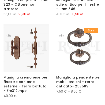
Maniglia da porta – Pam
Maniglia cremonese
323 – Ottone non
stile antico per finestre
trattato
– Pam 546
65,00
€
53,30
€
40,85
€
33,50
€
Sale
Maniglia cremonese per
Maniglia a pendente per
finestre con aste
mobili antichi – Ferro
esterne – Ferro battuto
anticato- 258589
– Fm312.mpe
7,50
€
–
8,50
€
49,00
€