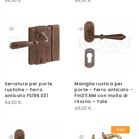
94,50
€
94,50
€
Serratura per porte
Maniglia rustica per
rustiche – Ferro
porte – Ferro anticato –
anticato FS196.031
Fm311.NM con molla di
ritorno – Yale
94,50
€
49,00
€
Sale