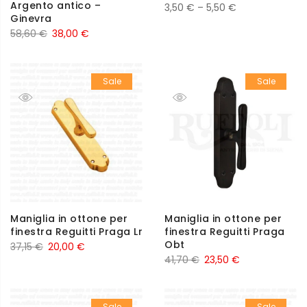
Argento antico –
3,50
€
–
5,50
€
Ginevra
58,60
€
38,00
€
Sale
Sale
Maniglia in ottone per
Maniglia in ottone per
finestra Reguitti Praga Lr
finestra Reguitti Praga
Obt
37,15
€
20,00
€
41,70
€
23,50
€
Sale
Sale