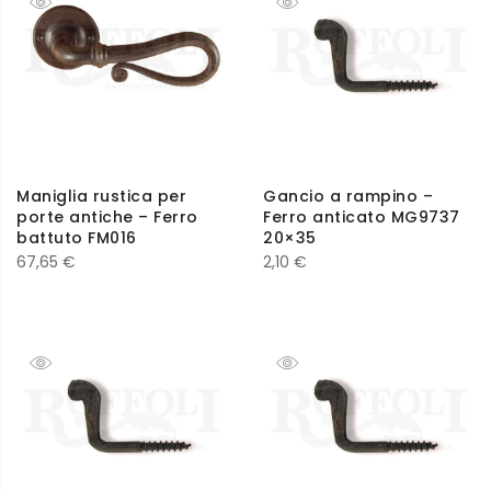
Maniglia rustica per
Gancio a rampino –
porte antiche – Ferro
Ferro anticato MG9737
battuto FM016
20×35
67,65
€
2,10
€