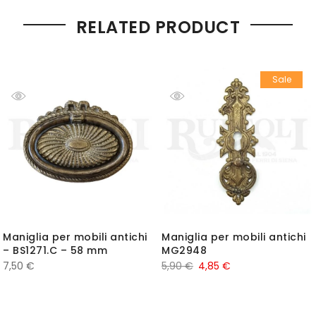
RELATED PRODUCT
Sale
Maniglia per mobili antichi
Maniglia per mobili antichi
– BS1271.C – 58 mm
MG2948
7,50
€
5,90
€
4,85
€