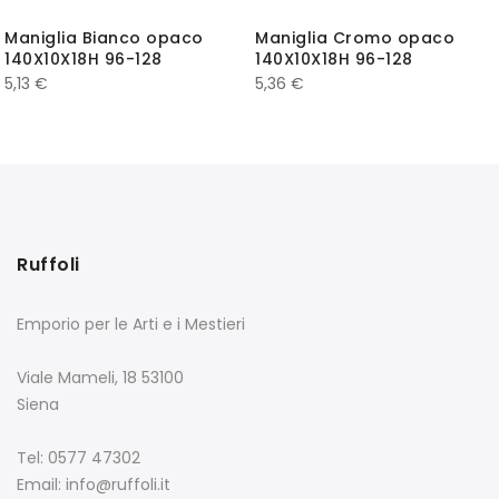
Maniglia Bianco opaco
Maniglia Cromo opaco
140X10X18H 96-128
140X10X18H 96-128
5,13
€
5,36
€
Ruffoli
Emporio per le Arti e i Mestieri
Viale Mameli, 18 53100
Siena
Tel: 0577 47302
Email: info@ruffoli.it