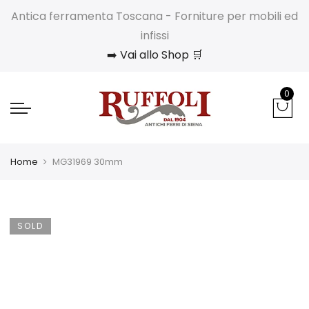
Antica ferramenta Toscana - Forniture per mobili ed
infissi
➡️ Vai allo Shop 🛒
0
Home
MG31969 30mm
SOLD
OUT