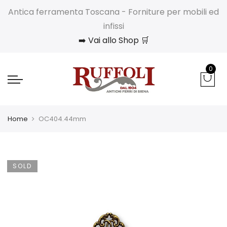
Antica ferramenta Toscana - Forniture per mobili ed
infissi
➡️ Vai allo Shop 🛒
0
Home
OC404.44mm
SOLD
OUT