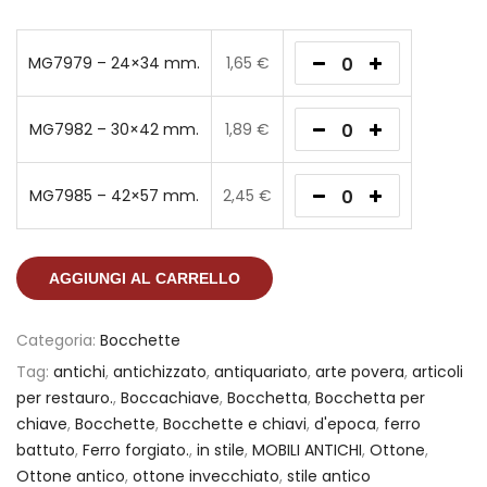
MG7979 – 24×34 mm.
1,65
€
MG7982 – 30×42 mm.
1,89
€
MG7985 – 42×57 mm.
2,45
€
AGGIUNGI AL CARRELLO
Categoria:
Bocchette
Tag:
antichi
,
antichizzato
,
antiquariato
,
arte povera
,
articoli
per restauro.
,
Boccachiave
,
Bocchetta
,
Bocchetta per
chiave
,
Bocchette
,
Bocchette e chiavi
,
d'epoca
,
ferro
battuto
,
Ferro forgiato.
,
in stile
,
MOBILI ANTICHI
,
Ottone
,
Ottone antico
,
ottone invecchiato
,
stile antico