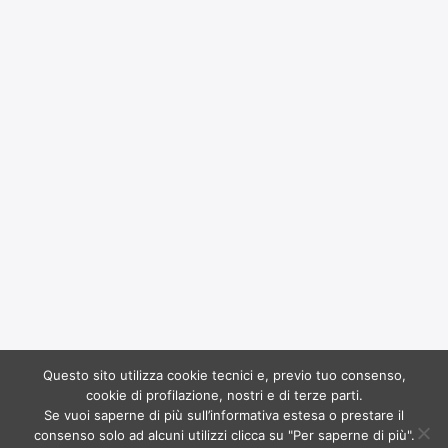
Questo sito utilizza cookie tecnici e, previo tuo consenso,
Copyright 2017
Ruffoli
all rights reserved. Powered by
cookie di profilazione, nostri e di terze parti.
Dinamo
Se vuoi saperne di più sull’informativa estesa o prestare il
consenso solo ad alcuni utilizzi clicca su "Per saperne di più".
Banca del Mezzogiorno MedioCredito Centrale S.p.A. | 25.000,00 | 30/06/2020 |