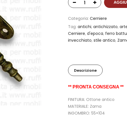
AGGIU
Categoria:
Cerniere
Tag:
antichi
,
antichizzato
,
art
Cerniere
,
d'epoca
,
ferro batt
invecchiato
,
stile antico
,
Zam
Descrizione
** PRONTA CONSEGNA **
FINITURA: Ottone antico
MATERIALE: Zama
INGOMBRO: 55×104