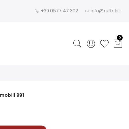
+39 0577 47 302
info@ruffoli.it
0
mobili 991