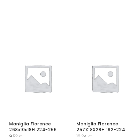
Maniglia Florence
Maniglia Florence
268x10x18H 224-256
257X18X28H 192-224
9,52
€
10,24
€