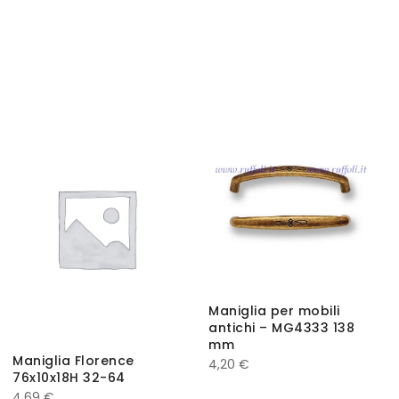
Maniglia per mobili
antichi – MG4333 138
mm
Maniglia Florence
4,20
€
76x10x18H 32-64
4,69
€