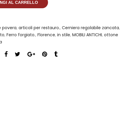
NGI AL CARRELLO
e povera
,
articoli per restauro.
,
Cerniera regolabile zancata
,
uto
,
Ferro forgiato.
,
Florence
,
in stile
,
MOBILI ANTICHI
,
ottone
a