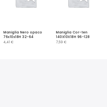
Maniglia Nero opaco
Maniglia Cor-ten
76x10x18H 32-64
140X10X18H 96-128
4,41
€
7,59
€