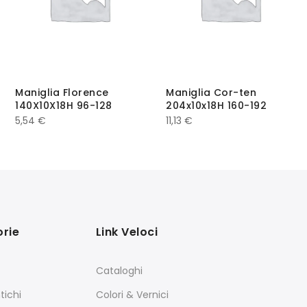
Maniglia Florence
Maniglia Cor-ten
140X10X18H 96-128
204x10x18H 160-192
5,54
€
11,13
€
rie
Link Veloci
Cataloghi
tichi
Colori & Vernici