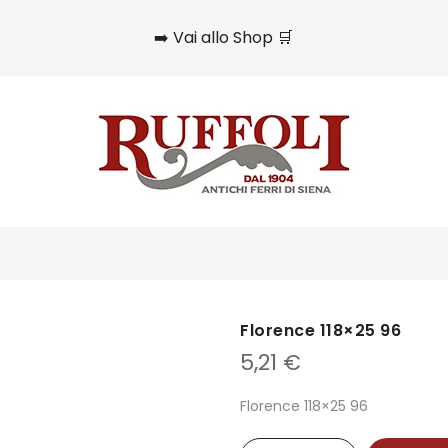
➡️ Vai allo Shop 🛒
Florence 118×25 96
5,21
€
Florence 118×25 96