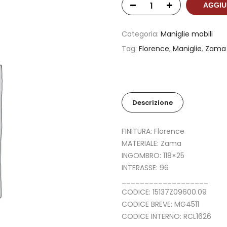
AGGIU
Categoria:
Maniglie mobili
Tag:
Florence
,
Maniglie
,
Zama
Descrizione
FINITURA: Florence
MATERIALE: Zama
INGOMBRO: 118×25
INTERASSE: 96
___________________
CODICE: 15137Z09600.09
CODICE BREVE: MG4511
CODICE INTERNO: RCL1626