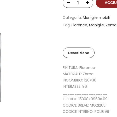
AGGIU
Categoria:
Maniglie mobili
Tag:
Florence
,
Maniglie
,
Zama
Descrizione
FINITURA: Florence
MATERIALE: Zama
INGOMBRO: 126×30
INTERASSE: 96
___________________
CODICE: 15308Z0960B.09
CODICE BREVE: MG21205
CODICE INTERNO: RCL1699