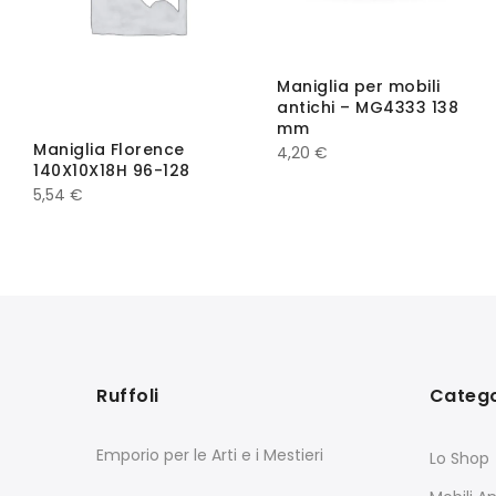
Maniglia per mobili
antichi – MG4333 138
mm
Maniglia Florence
4,20
€
140X10X18H 96-128
5,54
€
Ruffoli
Catego
Emporio per le Arti e i Mestieri
Lo Shop