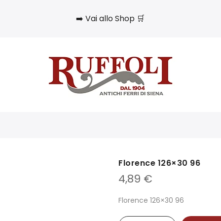
➡️ Vai allo Shop 🛒
Florence 126×30 96
4,89
€
Florence 126×30 96