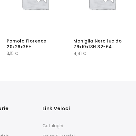
Pomolo Florence
Maniglia Nero lucido
20x26x35H
76x10x18H 32-64
3,15
€
4,41
€
rie
Link Veloci
Cataloghi