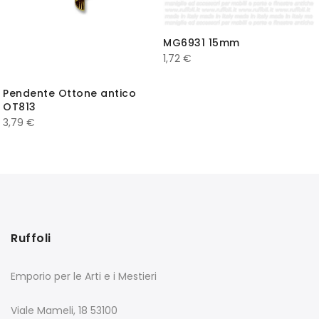
MG6931 15mm
1,72
€
Pendente Ottone antico
OT813
3,79
€
Ruffoli
Emporio per le Arti e i Mestieri
Viale Mameli, 18 53100