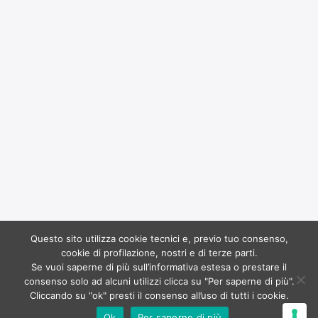
Questo sito utilizza cookie tecnici e, previo tuo consenso,
Copyright 2017
Ruffoli
all rights reserved. Powered by
cookie di profilazione, nostri e di terze parti.
Dinamo
Se vuoi saperne di più sull’informativa estesa o prestare il
consenso solo ad alcuni utilizzi clicca su "Per saperne di più".
Banca del Mezzogiorno MedioCredito Centrale S.p.A. | 25.000,00 | 30/06/2020 |
Cliccando su "ok" presti il consenso all’uso di tutti i cookie.
Garanzia diretta, Fondo di garanzia PMI, DL n.23 del 08/04/2020 (presente
Ok
Per saperne di più
RNA)