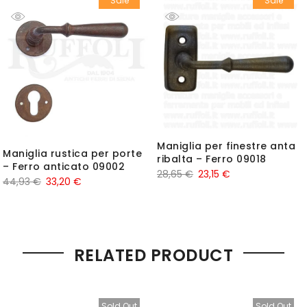
Sale
Sale
Maniglia per finestre anta
Maniglia rustica per porte
ribalta – Ferro 09018
– Ferro anticato 09002
28,65
€
23,15
€
44,93
€
33,20
€
RELATED PRODUCT
Sold Out
Sold Out