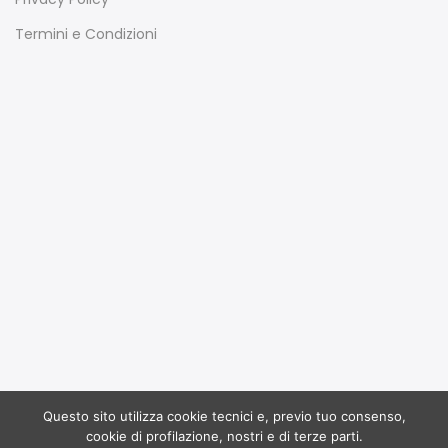
Termini e Condizioni
Questo sito utilizza cookie tecnici e, previo tuo consenso,
Copyright 2017
Ruffoli
all rights reserved. Powered by
cookie di profilazione, nostri e di terze parti.
Dinamo