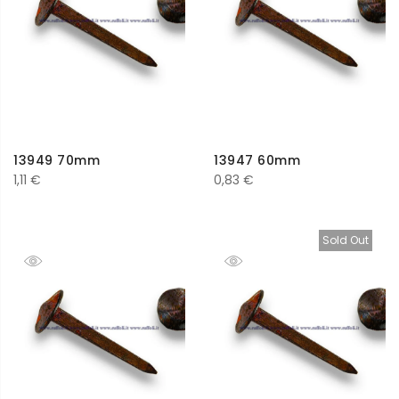
13949 70mm
13947 60mm
1,11
€
0,83
€
Sold Out