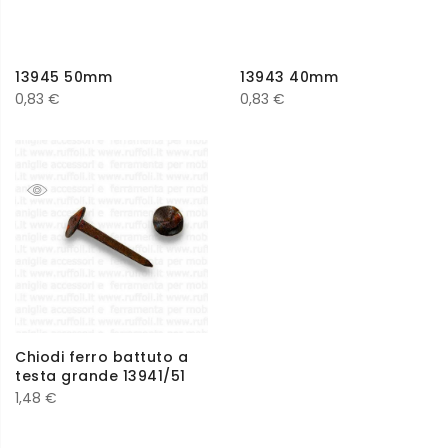
13945 50mm
13943 40mm
0,83
€
0,83
€
Chiodi ferro battuto a
testa grande 13941/51
1,48
€