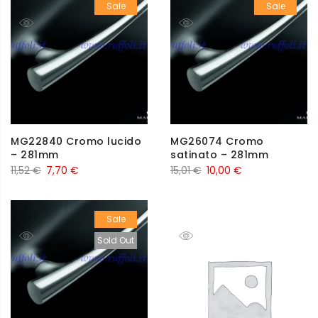
Sale
Sale
MG22840 Cromo lucido
MG26074 Cromo
– 281mm
satinato – 281mm
11,52
€
7,70
€
15,01
€
10,00
€
Sale
Sold Out