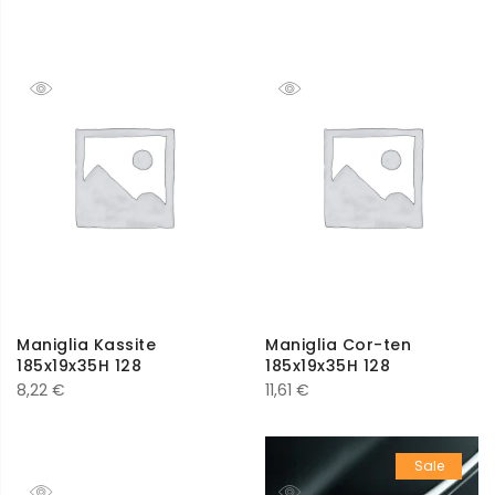
Maniglia Kassite
Maniglia Cor-ten
185x19x35H 128
185x19x35H 128
8,22
€
11,61
€
Sale