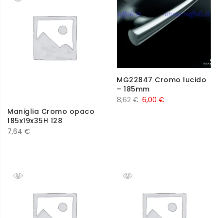
MG22847 Cromo lucido
– 185mm
8,62
€
6,00
€
Maniglia Cromo opaco
185x19x35H 128
7,64
€