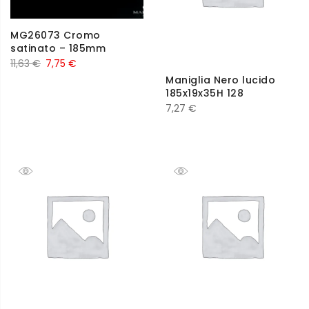
MG26073 Cromo
satinato – 185mm
11,63
€
7,75
€
Maniglia Nero lucido
185x19x35H 128
7,27
€