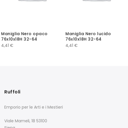
Maniglia Nero opaco
Maniglia Nero lucido
76x10x18H 32-64
76x10x18H 32-64
4,41
€
4,41
€
Ruffoli
Emporio per le Arti e i Mestieri
Viale Mameli, 18 53100
Siena