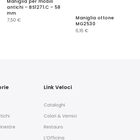
Maniglia per mobili
antichi – BS1271.C – 58
mm
Maniglia ottone
7,50
€
MG2530
6,16
€
rie
Link Veloci
Cataloghi
tichi
Colori & Vernici
Finestre
Restauro
L’Officina