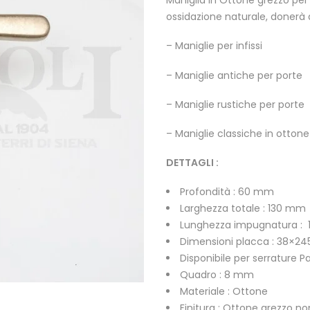
Maniglia in Ottone grezzo per
ossidazione naturale, donerà a
– Maniglie per infissi
– Maniglie antiche per porte
– Maniglie rustiche per porte
– Maniglie classiche in ottone
DETTAGLI :
Profondità : 60 mm
Larghezza totale : 130 mm
Lunghezza impugnatura :
Dimensioni placca : 38×2
Disponibile per serrature P
Quadro : 8 mm
Materiale : Ottone
Finitura : Ottone grezzo no