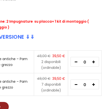
ne: 2 Impugnature su placca+ 1 kit di montaggio (
ggio )
 VERSIONE ⇓⇓
48,00
€
39,50
€
te antiche – Pam
2 disponibili
 grezzo
(ordinabile)
48,00
€
39,50
€
te antiche – Pam
7 disponibili
e grezzo
(ordinabile)
O