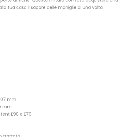
 porte antiche. Questa finitura con l’uso acquisterà una
lla tua casa il sapore delle maniglie di una volta.
 107 mm
45 mm
atent E90 e E70
n trattato