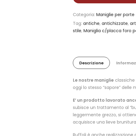
Categoria:
Maniglie per porte 
Tag:
antiche
,
antichizzate
,
ar
stile
,
Maniglia c/placca foro 
Descrizione
Informaz
Le nostre maniglie
classiche 
oggi lo stesso “sapore” delle m
E’ un prodotto lavorato anc
subisce un trattamento al “bu
leggermente grezzo, si ottiene
acquisisce una lieve brunitura
Ruffoli è anche realizzazione 