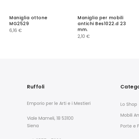
Maniglia ottone
Maniglia per mobili
MG2529
antichi Bes1022.d 23
mm.
6,16
€
2,10
€
Ruffoli
Catego
Emporio per le Arti e i Mestieri
Lo Shop
Mobili An
Viale Mameli, 18 53100
Siena
Porte e 