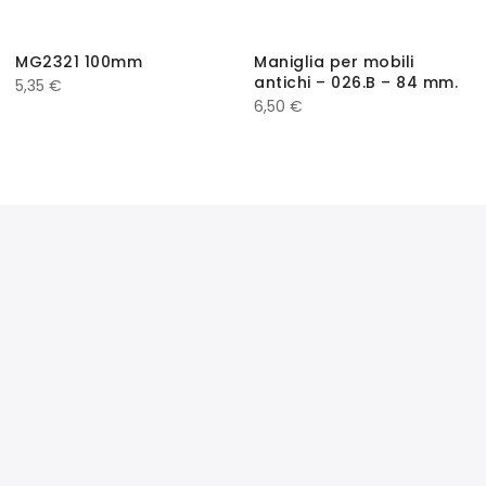
MG2321 100mm
Maniglia per mobili
antichi – 026.B – 84 mm.
5,35
€
6,50
€