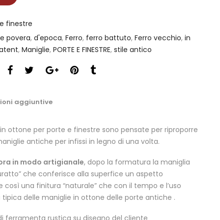
e finestre
te povera
,
d'epoca
,
Ferro
,
ferro battuto
,
Ferro vecchio
,
in
patent
,
Maniglie
,
PORTE E FINESTRE
,
stile antico
ioni aggiuntive
in ottone per porte e finestre sono pensate per riproporre
aniglie antiche per infissi in legno di una volta.
ora in modo artigianale
, dopo la formatura la maniglia
ratto” che conferisce alla superfice un aspetto
 così una finitura “naturale” che con il tempo e l’uso
 tipica delle maniglie in ottone delle porte antiche .
di ferramenta rustica su disegno del cliente