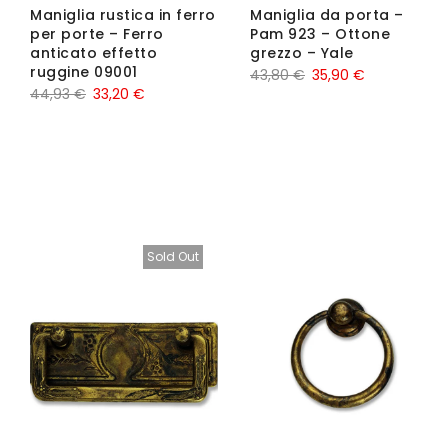
Maniglia rustica in ferro
Maniglia da porta –
per porte – Ferro
Pam 923 – Ottone
anticato effetto
grezzo – Yale
ruggine 09001
43,80
€
35,90
€
44,93
€
33,20
€
Sold Out